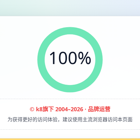
100%
© k8旗下 2004–2026 · 品牌运营
为获得更好的访问体验，建议使用主流浏览器访问本页面